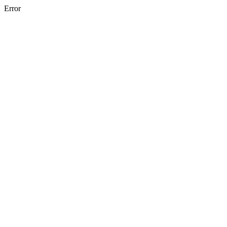
Error